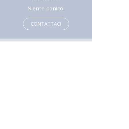
Niente panico!
CONTATTACI
Chi siamo
Education
La nostra storia
Valutazione
Metodologia
Organizzazioni
Ricerche
Scrivici
Tecnologia
Entra
Prova!
Shop
Famiglie