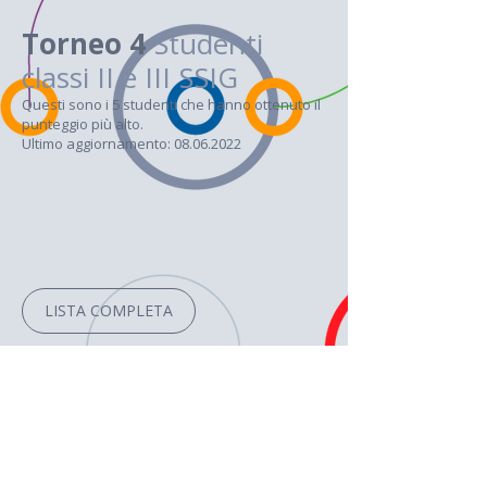
Torneo 4
Studenti
classi II e III SSIG
Questi sono i 5 studenti che hanno ottenuto il
punteggio più alto.
Ultimo aggiornamento: 08.06.2022
LISTA COMPLETA