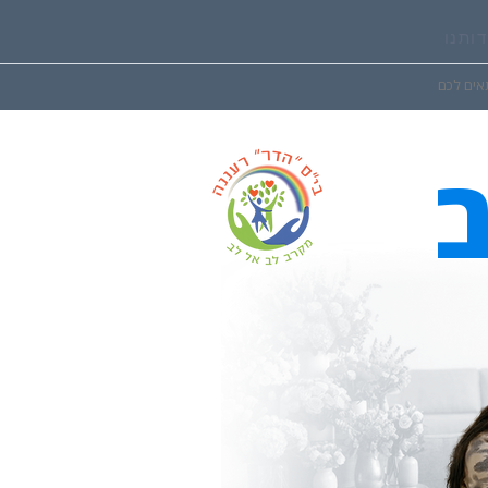
דותנו
אים לכם