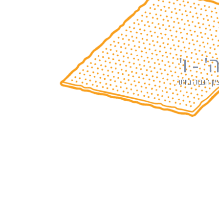
 - ו'
ן הגבוה ביותר.