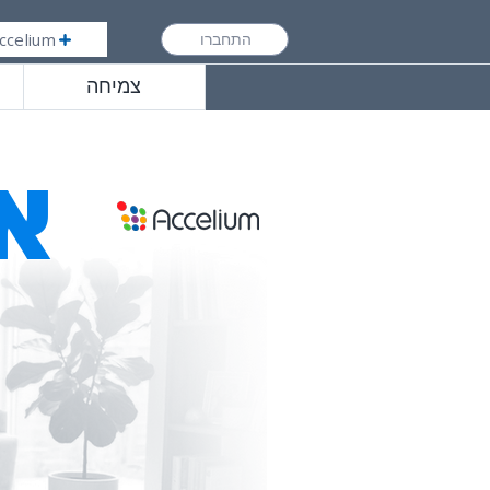
ccelium
התחברו
צמיחה
א