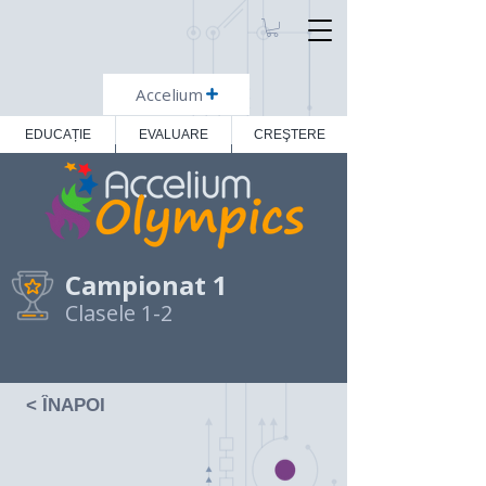
Accelium
EDUCAȚIE
EVALUARE
CREŞTERE
Campionat 1
Clasele 1-2
< ÎNAPOI