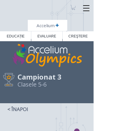
Accelium
EDUCAȚIE
EVALUARE
CREŞTERE
Campionat 3
Clasele 5-6
< ÎNAPOI