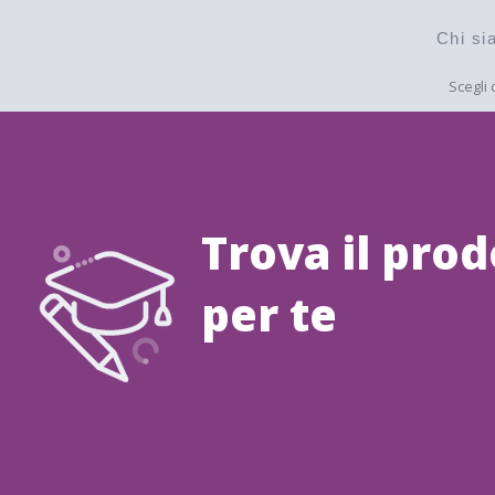
Chi si
Scegli 
Trova il prod
per te