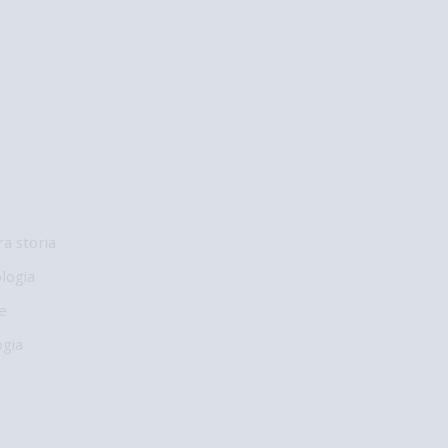
mo
Education
Scrivici
ra storia
Valutazione
Entra
logia
Organizzazioni
Prova!
e
gia