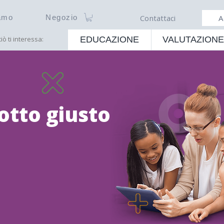
amo
Negozio
Contattaci
A
ciò ti interessa:
EDUCAZIONE
VALUTAZIONE
otto giusto