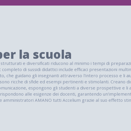
er la scuola
strutturati e diversificati riducono al minimo i tempi di prepar
et completo di sussidi didattici include efficaci presentazioni mul
, che guidano gli insegnanti attraverso l'intero processo e li 
i sono ricche di sfide ed esempi pertinenti e stimolanti. Creano 
omunicazione, espongono gli studenti a diverse prospettive e li a
ispondono alle esigenze dei docenti, garantendo un'implementazi
i e amministratori AMANO tutti Accelium grazie al suo effetto stimo