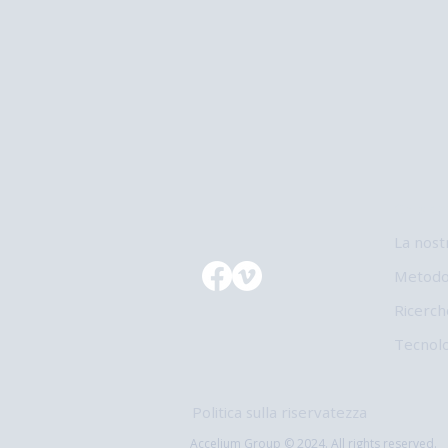
Chi sia
La nost
Metodo
Ricerch
Tecnolo
Politica sulla riservatezza
Accelium Group © 2024.
All rights reserved.