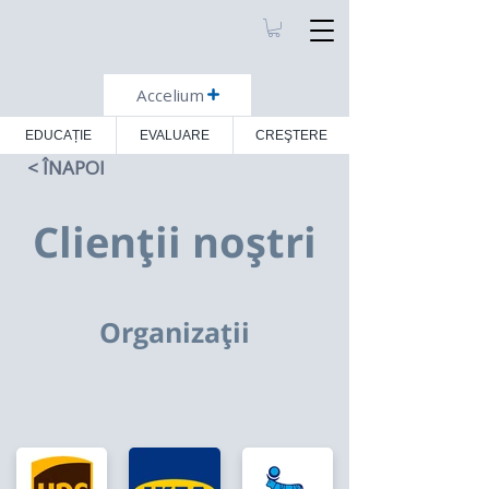
Accelium
EDUCAȚIE
EVALUARE
CREŞTERE
< ÎNAPOI
Clienții noștri
Organizații