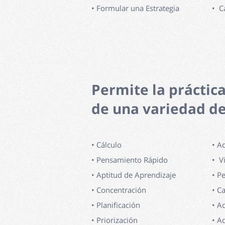
• Formular una Estrategia
• C
Permite la práctic
de una variedad de
• Cálculo
• A
• Pensamiento Rápido
• V
• Aptitud de Aprendizaje
• P
• Concentración
• C
• Planificación
• A
• Priorización
• A