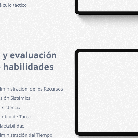
álculo táctico
a y evaluación
 habilidades
dministración de los Recursos
isión Sistémica
ersistencia
ambio de Tarea
daptabilidad
dministración del Tiempo