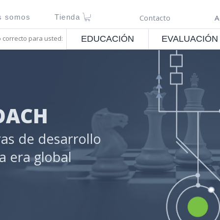
s somos
Tienda
Contacto
A
o correcto para usted:
EDUCACIÓN
EVALUACIÓN
OACH
as de desarrollo
a era global