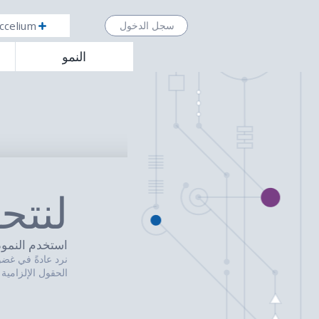
ccelium
سجل الدخول
النمو
لنتح
استخدم النموذج
نرد عادةً في غضون 24 ساعة (باستثناء عطلات نهاية
الحقول الإلزامية 