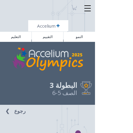
Accelium
النمو
التقييم
التعليم
2025
البطولة
3
الصف 5-6
❮⠀ رجوع ⠀