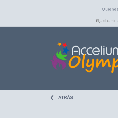
Quiene
Elija el camin
❮⠀ ATRÁS ⠀