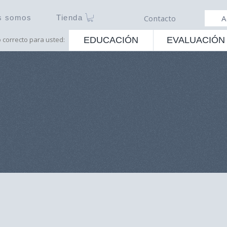
s somos
Tienda
Contacto
A
o correcto para usted:
EDUCACIÓN
EVALUACIÓN
Registro
Torneo 4