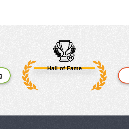
Hall of Fame
g