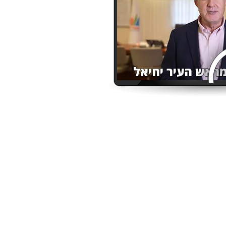
ראש העיר יחיאל
ת לתלמידי כיתות א'–ו'
י הספר ברחבי העיר