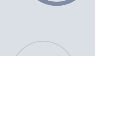
Torneo 3
5°G - 6°G
Estos son los 5 mejores alumnos que obtuvieron el
puntaje más alto.