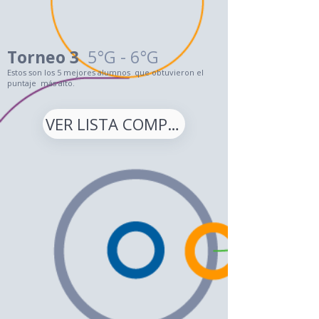
Torneo 3
5°G - 6°G
Estos son los 5 mejores alumnos que obtuvieron el
puntaje más alto.
VER LISTA COMPLETA