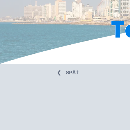
T
❮⠀ SPÄŤ ⠀