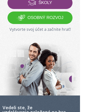
ŠKOLY
OSOBNÝ ROZVOJ
Vytvorte svoj účet a začnite hrať!
Vedeli ste, že
vzdelávanie založené na hre