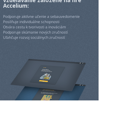
Accelium:​​​
Podporuje aktívne učenie a sebauvedomenie​
Posilňuje individuálne schopnosti
Otvára cestu k tvorivosti a inováciám​​
Podporuje skúmanie nových zručností
Uľahčuje rozvoj sociálnych zručností