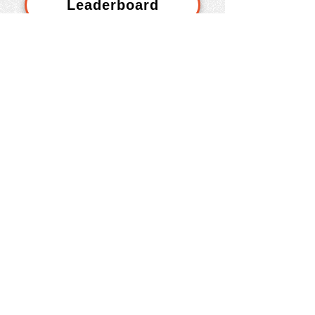
Leaderboard
Hall of Fame
Odpočet do začiatku