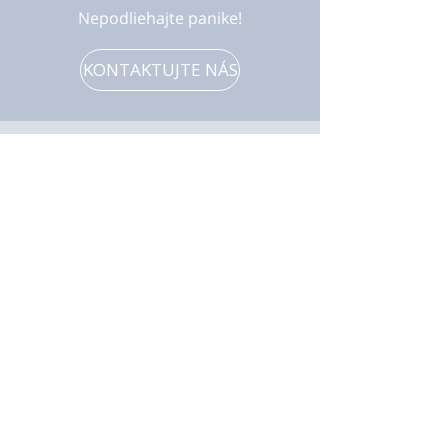
Nepodliehajte panike!
KONTAKTUJTE NÁS
O nás
Vzdelávanie
Náš príbeh
Hodnotenie
Metóda
Rast
Výskum
Kontakt
Technológia
Prihláste sa
Ukážka!
Obchod
Rodiny