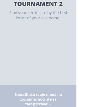
​TOURNAMENT 2
Find your certificate by the first
letter of your last name.
Nenašli ste svoje mená na
zozname, hoci ste sa
zaregistrovali?