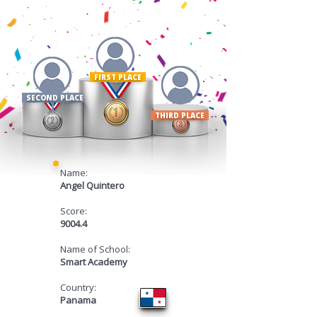
FIRST PLACE ​
SECOND PLACE
THIRD PLACE
Name:
Angel Quintero
Score:
9004.4
Name of School:
Smart Academy
Country:
Panama