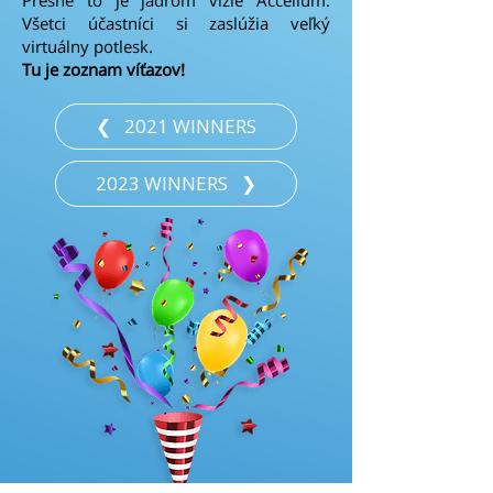
Všetci účastníci si zaslúžia veľký
virtuálny potlesk.
Tu je zoznam víťazov!
❮⠀2021 WINNERS
2023 WINNERS⠀❯