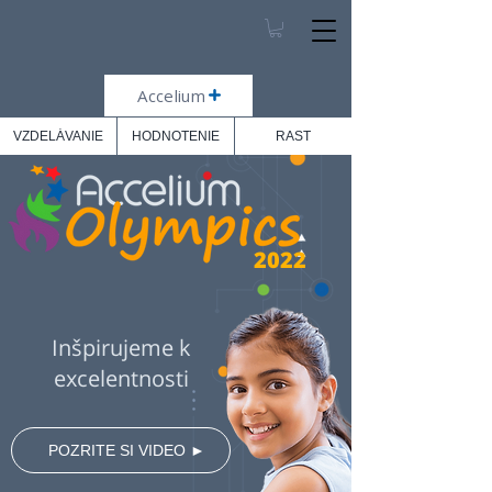
Accelium
VZDELÁVANIE
HODNOTENIE
RAST
2022
Inšpirujeme k
excelentnosti
⠀POZRITE SI VIDEO​ ►