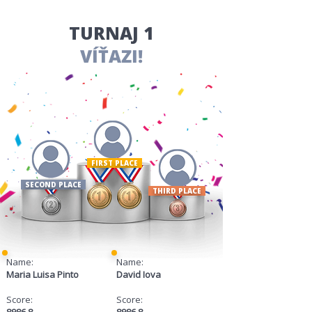
TURNAJ 1
VÍŤAZI!
FIRST PLACE ​
SECOND PLACE
THIRD PLACE
Name:
Name:
Maria Luisa Pinto
David Iova
Score:
Score:
8986.8
8986.8