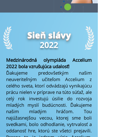
Sieň slávy
2022
Medzinárodná olympiáda Accelium
2022 bola vzrušujúca udalosť!
Ďakujeme predovšetkým našim
neuveriteľným učiteľom Accelium z
celého sveta, ktorí odvádzajú vynikajúcu
prácu nielen v príprave na túto súťaž, ale
celý rok investujú úsilie do rozvoja
mladých myslí budúcnosti. Ďakujeme
našim mladým hráčom. Tou
najúžasnejšou vecou, ​​ktorej sme boli
svedkami, bolo odhodlanie, vytrvalosť a
oddanosť hre, ktorú ste všetci prejavili.
Presne to je jadrom vízie Accelium.