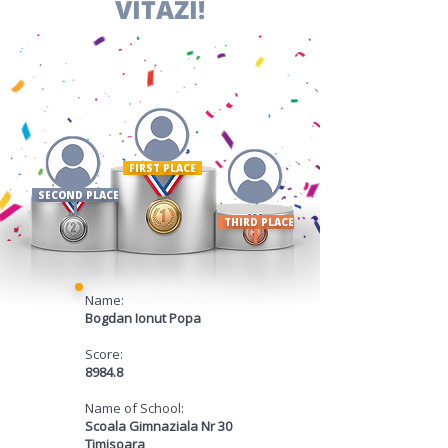
VÍŤAZI!
FIRST PLACE ​
SECOND PLACE
THIRD PLACE
Name:
Bogdan Ionut Popa
Score:
8984.8
Name of School:
Scoala Gimnaziala Nr 30
Timisoara