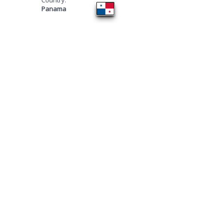
Panama
​TURNAJ 4
VÍŤAZI!
FIRST PLACE ​
SECOND PLACE
THIRD PLACE