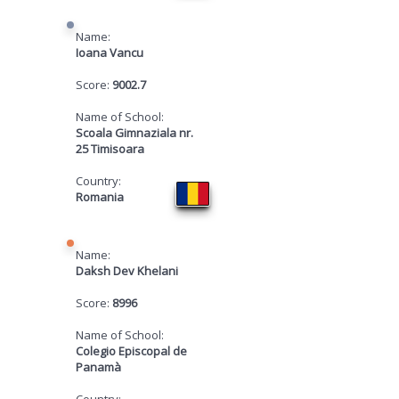
Name:
Ioana Vancu
Score:
9002.7
Name of School:
Scoala Gimnaziala nr.
25 Timisoara
Country:
Romania
Name:
Daksh Dev Khelani
Score:
8996
Name of School:
Colegio Episcopal de
Panamà
Country: