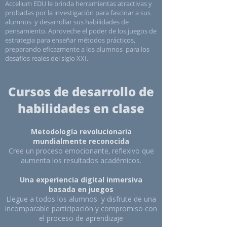
Accelium EDU le brinda herramientas atractivas y
probadas por la investigación para fascinar a sus
alumnos y desarrollar sus habilidades de
pensamiento. Aproveche el poder de los juegos de
estrategia para enseñar métodos prácticos,
preparando eficazmente a los alumnos para los
desafíos reales del siglo XXI.
Cursos de desarrollo de
habilidades en clase
Metodología revolucionaria
mundialmente reconocida
Cree un proceso emocionante, reflexivo que
aumenta los resultados académicos.
Una experiencia digital inmersiva
basada en juegos
Llegue a todos los alumnos y disfrute de una
incomparable participación y compromiso con
el proceso de aprendizaje